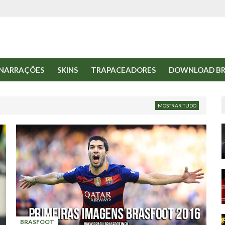
NARRAÇÕES
SKINS
TRAPACEADORES
DOWNLOAD BR
MOSTRAR TUDO
BRASFOOT