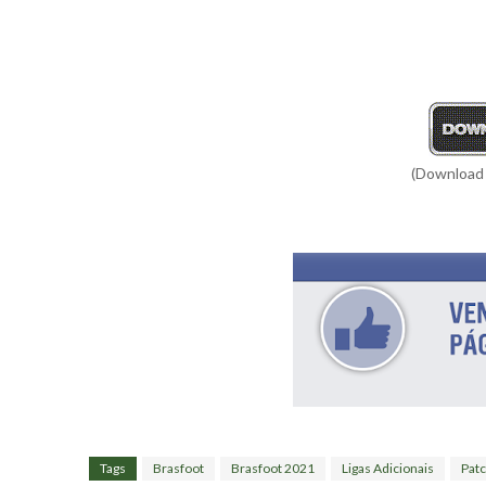
(Download
Tags
Brasfoot
Brasfoot 2021
Ligas Adicionais
Patc