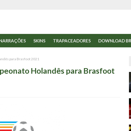
NARRAÇÕES
SKINS
TRAPACEADORES
DOWNLOAD BR
landês para Brasfoot 2021
ampeonato Holandês para Brasfoot