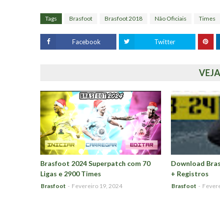
Tags
Brasfoot
Brasfoot 2018
Não Oficiais
Times
Facebook
Twitter
VEJ
Brasfoot 2024 Superpatch com 70
Download Bras
Ligas e 2900 Times
+ Registros
Brasfoot
-
Fevereiro 19, 2024
Brasfoot
-
Fevere