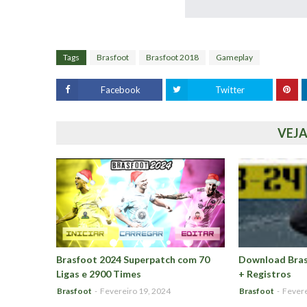
Tags
Brasfoot
Brasfoot 2018
Gameplay
Facebook
Twitter
VEJ
Brasfoot 2024 Superpatch com 70
Download Bras
Ligas e 2900 Times
+ Registros
Brasfoot
-
Fevereiro 19, 2024
Brasfoot
-
Fevere