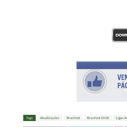
Tags
Atualizações
Brasfoot
Brasfoot 2018
Ligas A